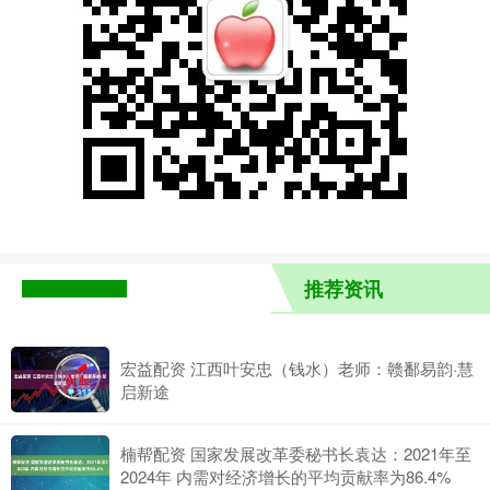
推荐资讯
宏益配资 江西叶安忠（钱水）老师：赣鄱易韵·慧
启新途
楠帮配资 国家发展改革委秘书长袁达：2021年至
2024年 内需对经济增长的平均贡献率为86.4%