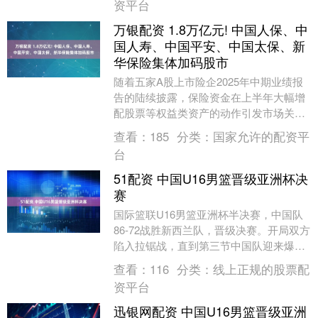
资平台
万银配资 1.8万亿元! 中国人保、中
国人寿、中国平安、中国太保、新
华保险集体加码股市
随着五家A股上市险企2025年中期业绩报
告的陆续披露，保险资金在上半年大幅增
配股票等权益类资产的动作引发市场关
注。 据《金融时报》记者统计，截至2025
查看：
185
分类：
国家允许的配资平
年6月3....
台
51配资 中国U16男篮晋级亚洲杯决
赛
国际篮联U16男篮亚洲杯半决赛，中国队
86-72战胜新西兰队，晋级决赛。开局双方
陷入拉锯战，直到第三节中国队迎来爆
发，打出一波15-0的进攻高潮，逐渐将优
查看：
116
分类：
线上正规的股票配
势扩大....
资平台
迅银网配资 中国U16男篮晋级亚洲