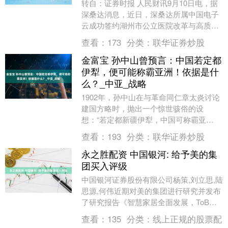
转自：证券时报 人民财讯9月10日电，据
深桑达消息，近日，深桑达所属中国电子
云成功签约湖州市公立医院改革与高质量
发展健康大脑项目。中国电子云将为湖州
查看：
173
分类：
联华证券炒股
市卫健委和各....
金富宝 孙中山曾预言：中国若定都
伊犁，便可能称霸亚洲！依据是什
么？_中亚_战略
1902年，孙中山在与革命同仁章太炎讨论
建国方略时，抛出一个惊世骇俗的设
想：“若定都新疆伊犁，中国可称霸亚
洲。” 彼时的中国正深陷列强瓜分的泥
查看：
193
分类：
联华证券炒股
潭，伊犁更是偏远的....
永之胜配资 中国银河: 给予美的集
团买入评级
中国银河证券股份有限公司杨策,刘立思,陆
思源,何伟近期对美的集团进行研究并发布
了研究报告《智慧家居全面发展，ToB业
务多方突破》，给予美的集团买入评级。
查看：
135
分类：
线上正规的股票配
美的集....