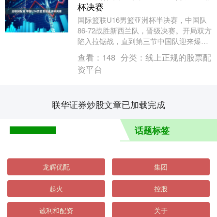
杯决赛
国际篮联U16男篮亚洲杯半决赛，中国队
86-72战胜新西兰队，晋级决赛。开局双方
陷入拉锯战，直到第三节中国队迎来爆
发，打出一波15-0的进攻高潮，逐渐将优
查看：
148
分类：
线上正规的股票配
势扩大....
资平台
联华证券炒股文章已加载完成
话题标签
龙辉优配
集团
起火
控股
诚利和配资
关于