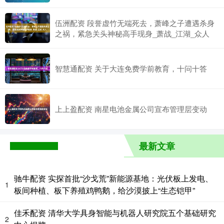
伍洲配资 段誉虚竹无端死去，萧峰之子遭遇杀身
之祸，紧急关头神秘高手现身_萧战_江湖_众人
智慧通配资 关于大连免费学前教育，十问十答
上上盈配资 南星电池金属公司宣布管理层变动
最新文章
驰牛配资 实探首批“沙戈荒”新能源基地：光伏板上发电、
1
板间种植、板下养殖鸡鸭鹅，给沙漠披上“生态铠甲”
佳禾配资 清华大学具身智能与机器人研究院五个基础研究
2