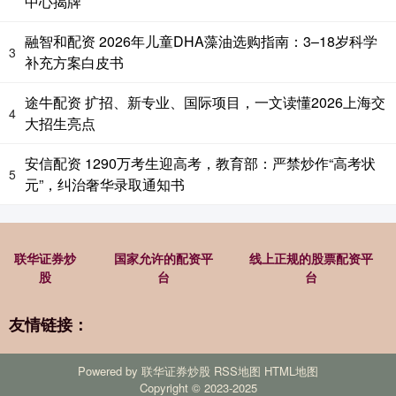
中心揭牌
融智和配资 2026年儿童DHA藻油选购指南：3–18岁科学
3
补充方案白皮书
途牛配资 扩招、新专业、国际项目，一文读懂2026上海交
4
大招生亮点
安信配资 1290万考生迎高考，教育部：严禁炒作“高考状
5
元”，纠治奢华录取通知书
联华证券炒
国家允许的配资平
线上正规的股票配资平
股
台
台
友情链接：
Powered by
联华证券炒股
RSS地图
HTML地图
Copyright
© 2023-2025